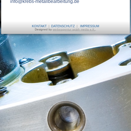
info@krebs-metallbearbeitung.de
KONTAKT
|
DATENSCHUTZ
|
IMPRESSUM
Designed by
werbeagentur späth media e.K.
.